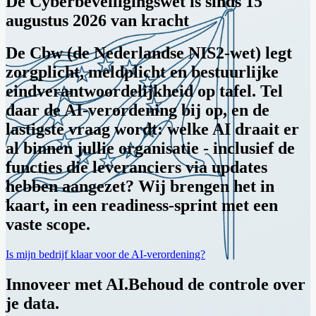
De Cyberbeveiligingswet is sinds 15
augustus 2026 van kracht
De Cbw (de Nederlandse NIS2-wet) legt
zorgplicht, meldplicht en bestuurlijke
eindverantwoordelijkheid op tafel. Tel
daar de AI-verordening bij op, en de
lastigste vraag wordt: welke AI draait er
al binnen jullie organisatie - inclusief de
functies die leveranciers via updates
hebben aangezet? Wij brengen het in
kaart, in een readiness-sprint met een
vaste scope.
Is mijn bedrijf klaar voor de AI-verordening?
Innoveer met AI.
Behoud de controle over
je data.