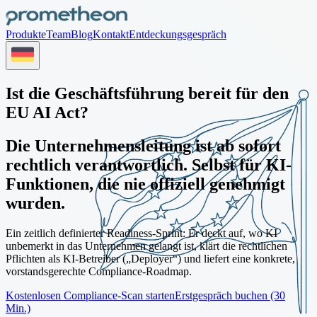
Produkte
Team
Blog
Kontakt
Entdeckungsgespräch
Ist die Geschäftsführung bereit für den
EU AI Act?
Die Unternehmensleitung ist ab sofort
rechtlich verantwortlich. Selbst für KI-
Funktionen, die nie offiziell genehmigt
wurden.
Ein zeitlich definierter Readiness-Sprint: Er deckt auf, wo KI
unbemerkt in das Unternehmen gelangt ist, klärt die rechtlichen
Pflichten als KI-Betreiber („Deployer“) und liefert eine konkrete,
vorstandsgerechte Compliance-Roadmap.
Kostenlosen Compliance-Scan starten
Erstgespräch buchen (30
Min.)