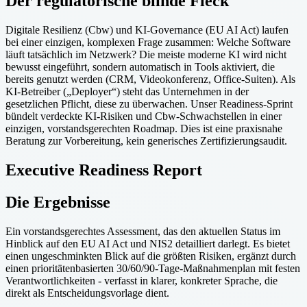
Der regulatorische blinde Fleck
Digitale Resilienz (Cbw) und KI-Governance (EU AI Act) laufen
bei einer einzigen, komplexen Frage zusammen: Welche Software
läuft tatsächlich im Netzwerk? Die meiste moderne KI wird nicht
bewusst eingeführt, sondern automatisch in Tools aktiviert, die
bereits genutzt werden (CRM, Videokonferenz, Office-Suiten). Als
KI-Betreiber („Deployer“) steht das Unternehmen in der
gesetzlichen Pflicht, diese zu überwachen. Unser Readiness-Sprint
bündelt verdeckte KI-Risiken und Cbw-Schwachstellen in einer
einzigen, vorstandsgerechten Roadmap. Dies ist eine praxisnahe
Beratung zur Vorbereitung, kein generisches Zertifizierungsaudit.
Executive Readiness Report
Die Ergebnisse
Ein vorstandsgerechtes Assessment, das den aktuellen Status im
Hinblick auf den EU AI Act und NIS2 detailliert darlegt. Es bietet
einen ungeschminkten Blick auf die größten Risiken, ergänzt durch
einen prioritätenbasierten 30/60/90-Tage-Maßnahmenplan mit festen
Verantwortlichkeiten - verfasst in klarer, konkreter Sprache, die
direkt als Entscheidungsvorlage dient.